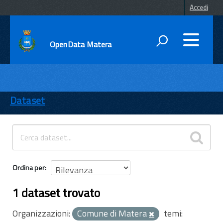
Accedi
OpenData Matera
DATI
ENTI
Dataset
TEMI
INFORMAZIONI
Ordina per
1 dataset trovato
Organizzazioni:
Comune di Matera
temi: