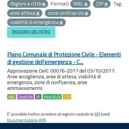
Regioni e città
Formati:
KML
ZIP
Tag:
aree attesa
zone confluenza
viabilità di emergenza
RISULTATO DEL FILTRO
Piano Comunale di Protezione Civile - Elementi
di gestione dell'emergenza - C...
Approvazione DelC 00076-2017 del 03/10/2017.
Aree accoglienza, aree di attesa, viabilità di
emergenza, zone di confluenza, aree
ammassamento
KML
GeoJSON
ZIP
Excel XLSX
CSV
E' possibile inoltre accedere al registro usando le
API
(vedi
Documentazione API
).