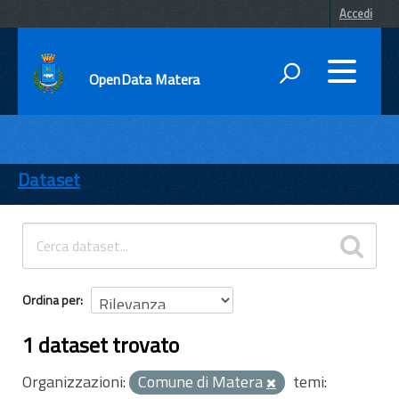
Accedi
OpenData Matera
DATI
ENTI
Dataset
TEMI
INFORMAZIONI
Ordina per
1 dataset trovato
Organizzazioni:
Comune di Matera
temi: