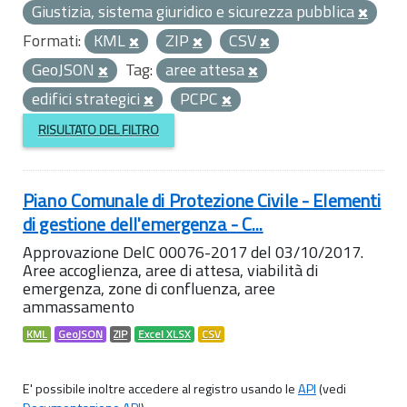
Giustizia, sistema giuridico e sicurezza pubblica
Formati:
KML
ZIP
CSV
GeoJSON
Tag:
aree attesa
edifici strategici
PCPC
RISULTATO DEL FILTRO
Piano Comunale di Protezione Civile - Elementi
di gestione dell'emergenza - C...
Approvazione DelC 00076-2017 del 03/10/2017.
Aree accoglienza, aree di attesa, viabilità di
emergenza, zone di confluenza, aree
ammassamento
KML
GeoJSON
ZIP
Excel XLSX
CSV
E' possibile inoltre accedere al registro usando le
API
(vedi