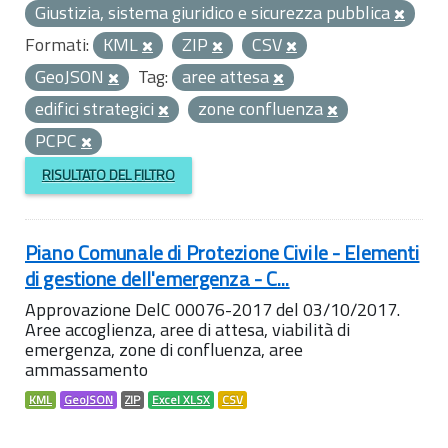
Giustizia, sistema giuridico e sicurezza pubblica
Formati:
KML
ZIP
CSV
GeoJSON
Tag:
aree attesa
edifici strategici
zone confluenza
PCPC
RISULTATO DEL FILTRO
Piano Comunale di Protezione Civile - Elementi
di gestione dell'emergenza - C...
Approvazione DelC 00076-2017 del 03/10/2017.
Aree accoglienza, aree di attesa, viabilità di
emergenza, zone di confluenza, aree
ammassamento
KML
GeoJSON
ZIP
Excel XLSX
CSV