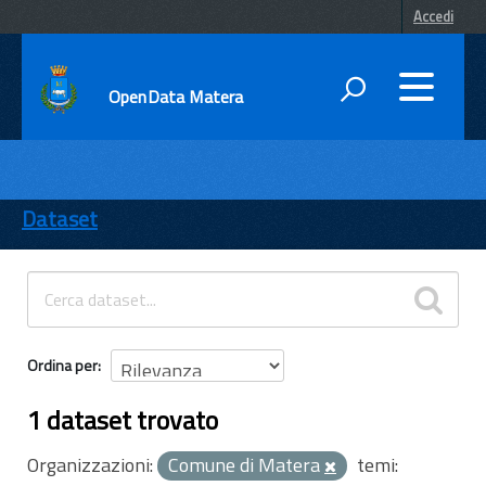
Accedi
OpenData Matera
DATI
ENTI
Dataset
TEMI
INFORMAZIONI
Ordina per
1 dataset trovato
Organizzazioni:
Comune di Matera
temi: