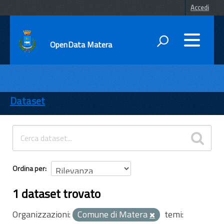
Accedi
OpenData Matera
DATI
ENTI
Dataset
TEMI
INFORMAZIONI
Ordina per
1 dataset trovato
Organizzazioni:
Comune di Matera
temi: