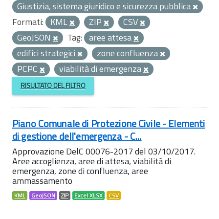
Giustizia, sistema giuridico e sicurezza pubblica
Formati:
KML
ZIP
CSV
GeoJSON
Tag:
aree attesa
edifici strategici
zone confluenza
PCPC
viabilità di emergenza
RISULTATO DEL FILTRO
Piano Comunale di Protezione Civile - Elementi
di gestione dell'emergenza - C...
Approvazione DelC 00076-2017 del 03/10/2017.
Aree accoglienza, aree di attesa, viabilità di
emergenza, zone di confluenza, aree
ammassamento
KML
GeoJSON
ZIP
Excel XLSX
CSV