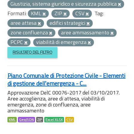
Giustizia, sistema giuridico e sicurezza pubblica
Formati:
KML
ZIP
CSV
Tag:
aree attesa
edifici strategici
zone confluenza
aree ammassamento
PCPC
viabilità di emergenza
RISULTATO DEL FILTRO
Piano Comunale di Protezione Civile - Elementi
di gestione dell'emergenza - C...
Approvazione DelC 00076-2017 del 03/10/2017.
Aree accoglienza, aree di attesa, viabilità di
emergenza, zone di confluenza, aree
ammassamento
KML
GeoJSON
ZIP
Excel XLSX
CSV