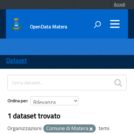
Accedi
OpenData Matera
DATI
ENTI
Dataset
TEMI
INFORMAZIONI
Ordina per
1 dataset trovato
Organizzazioni:
Comune di Matera
temi: