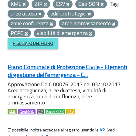
KML
ZIP
CSV
GeoJSON
Tag:
aree attesa
edifici strategici
zone confluenza
aree ammassamento
PCPC
viabilità di emergenza
RISULTATO DEL FILTRO
Piano Comunale di Protezione Civile - Elementi
di gestione dell'emergenza - C...
Approvazione DelC 00076-2017 del 03/10/2017.
Aree accoglienza, aree di attesa, viabilità di
emergenza, zone di confluenza, aree
ammassamento
KML
GeoJSON
ZIP
Excel XLSX
CSV
E' possibile inoltre accedere al registro usando le
API
(vedi