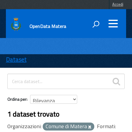
Accedi
OpenData Matera
DATI
ENTI
Dataset
TEMI
INFORMAZIONI
Ordina per
1 dataset trovato
Organizzazioni:
Comune di Matera
Formati: