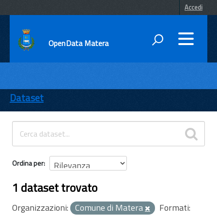
Accedi
OpenData Matera
DATI
ENTI
Dataset
TEMI
INFORMAZIONI
Ordina per
1 dataset trovato
Organizzazioni:
Comune di Matera
Formati: