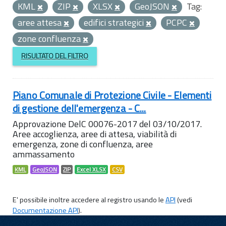
KML
ZIP
XLSX
GeoJSON
Tag:
aree attesa
edifici strategici
PCPC
zone confluenza
RISULTATO DEL FILTRO
Piano Comunale di Protezione Civile - Elementi
di gestione dell'emergenza - C...
Approvazione DelC 00076-2017 del 03/10/2017.
Aree accoglienza, aree di attesa, viabilità di
emergenza, zone di confluenza, aree
ammassamento
KML
GeoJSON
ZIP
Excel XLSX
CSV
E' possibile inoltre accedere al registro usando le
API
(vedi
Documentazione API
).