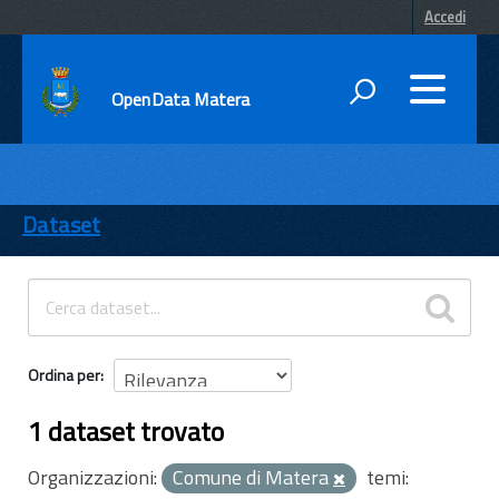
Accedi
OpenData Matera
DATI
ENTI
Dataset
TEMI
INFORMAZIONI
Ordina per
1 dataset trovato
Organizzazioni:
Comune di Matera
temi: