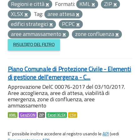
Regioni e città
Formati:
KML
ZIP
XLSX
Tag:
aree attesa
edifici strategici
PCPC
aree ammassamento
zone confluenza
RISULTATO DEL FILTRO
Piano Comunale di Protezione Civile - Elementi
di gestione dell'emergenza - C...
Approvazione DelC 00076-2017 del 03/10/2017.
Aree accoglienza, aree di attesa, viabilità di
emergenza, zone di confluenza, aree
ammassamento
KML
GeoJSON
ZIP
Excel XLSX
CSV
E' possibile inoltre accedere al registro usando le
API
(vedi