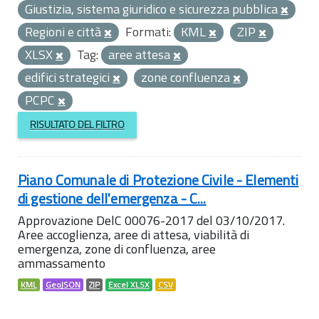
Giustizia, sistema giuridico e sicurezza pubblica
Regioni e città
Formati:
KML
ZIP
XLSX
Tag:
aree attesa
edifici strategici
zone confluenza
PCPC
RISULTATO DEL FILTRO
Piano Comunale di Protezione Civile - Elementi
di gestione dell'emergenza - C...
Approvazione DelC 00076-2017 del 03/10/2017.
Aree accoglienza, aree di attesa, viabilità di
emergenza, zone di confluenza, aree
ammassamento
KML
GeoJSON
ZIP
Excel XLSX
CSV