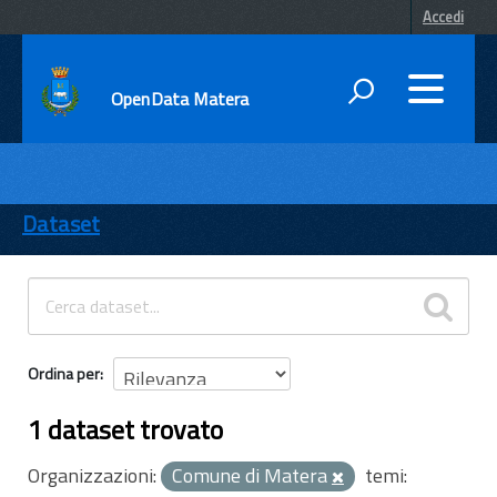
Accedi
OpenData Matera
DATI
ENTI
Dataset
TEMI
INFORMAZIONI
Ordina per
1 dataset trovato
Organizzazioni:
Comune di Matera
temi: