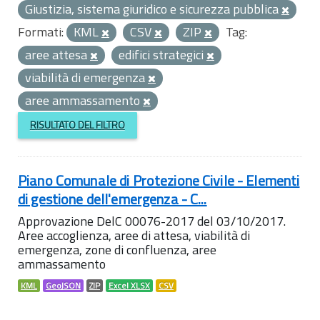
Giustizia, sistema giuridico e sicurezza pubblica
Formati:
KML
CSV
ZIP
Tag:
aree attesa
edifici strategici
viabilità di emergenza
aree ammassamento
RISULTATO DEL FILTRO
Piano Comunale di Protezione Civile - Elementi
di gestione dell'emergenza - C...
Approvazione DelC 00076-2017 del 03/10/2017.
Aree accoglienza, aree di attesa, viabilità di
emergenza, zone di confluenza, aree
ammassamento
KML
GeoJSON
ZIP
Excel XLSX
CSV