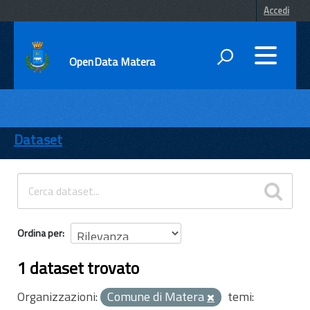
Accedi
OpenData Matera
DATI
ENTI
Dataset
TEMI
INFORMAZIONI
Ordina per
1 dataset trovato
Organizzazioni:
Comune di Matera
temi: