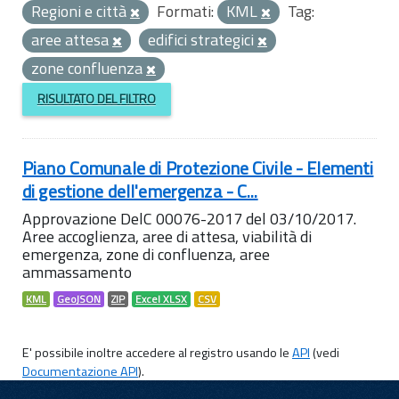
Regioni e città
Formati:
KML
Tag:
aree attesa
edifici strategici
zone confluenza
RISULTATO DEL FILTRO
Piano Comunale di Protezione Civile - Elementi
di gestione dell'emergenza - C...
Approvazione DelC 00076-2017 del 03/10/2017.
Aree accoglienza, aree di attesa, viabilità di
emergenza, zone di confluenza, aree
ammassamento
KML
GeoJSON
ZIP
Excel XLSX
CSV
E' possibile inoltre accedere al registro usando le
API
(vedi
Documentazione API
).