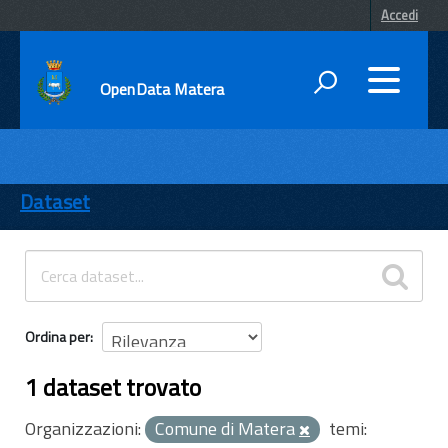
Accedi
OpenData Matera
DATI
ENTI
Dataset
TEMI
INFORMAZIONI
Ordina per
1 dataset trovato
Organizzazioni:
Comune di Matera
temi: