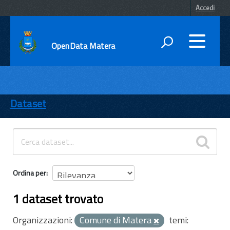
Accedi
OpenData Matera
DATI
ENTI
Dataset
TEMI
INFORMAZIONI
Ordina per
1 dataset trovato
Organizzazioni:
Comune di Matera
temi: