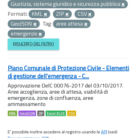
Giustizia, sistema giuridico e sicurezza pubblica
Formati:
KML
ZIP
CSV
GeoJSON
Tag:
aree attesa
emergenze
RISULTATO DEL FILTRO
Piano Comunale di Protezione Civile - Elementi
di gestione dell'emergenza - C...
Approvazione DelC 00076-2017 del 03/10/2017.
Aree accoglienza, aree di attesa, viabilità di
emergenza, zone di confluenza, aree
ammassamento
KML
GeoJSON
ZIP
Excel XLSX
CSV
E' possibile inoltre accedere al registro usando le
API
(vedi