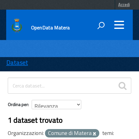
Accedi
OpenData Matera
DATI
ENTI
Dataset
TEMI
INFORMAZIONI
Ordina per
1 dataset trovato
Organizzazioni:
Comune di Matera
temi: