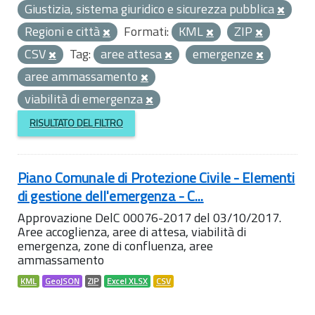
Giustizia, sistema giuridico e sicurezza pubblica
Regioni e città
Formati:
KML
ZIP
CSV
Tag:
aree attesa
emergenze
aree ammassamento
viabilità di emergenza
RISULTATO DEL FILTRO
Piano Comunale di Protezione Civile - Elementi
di gestione dell'emergenza - C...
Approvazione DelC 00076-2017 del 03/10/2017.
Aree accoglienza, aree di attesa, viabilità di
emergenza, zone di confluenza, aree
ammassamento
KML
GeoJSON
ZIP
Excel XLSX
CSV