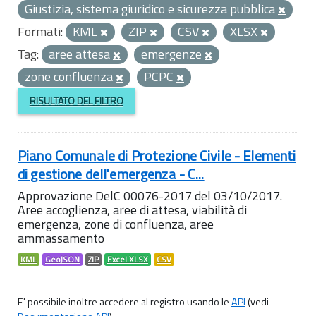
Giustizia, sistema giuridico e sicurezza pubblica
Formati:
KML
ZIP
CSV
XLSX
Tag:
aree attesa
emergenze
zone confluenza
PCPC
RISULTATO DEL FILTRO
Piano Comunale di Protezione Civile - Elementi
di gestione dell'emergenza - C...
Approvazione DelC 00076-2017 del 03/10/2017.
Aree accoglienza, aree di attesa, viabilità di
emergenza, zone di confluenza, aree
ammassamento
KML
GeoJSON
ZIP
Excel XLSX
CSV
E' possibile inoltre accedere al registro usando le
API
(vedi