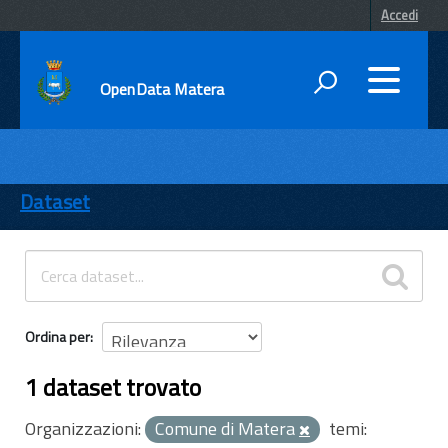
Accedi
OpenData Matera
DATI
ENTI
Dataset
TEMI
INFORMAZIONI
Ordina per
1 dataset trovato
Organizzazioni:
Comune di Matera
temi: