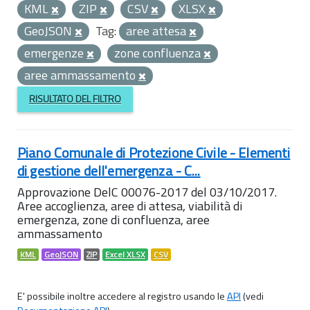
KML
ZIP
CSV
XLSX
GeoJSON
Tag:
aree attesa
emergenze
zone confluenza
aree ammassamento
RISULTATO DEL FILTRO
Piano Comunale di Protezione Civile - Elementi
di gestione dell'emergenza - C...
Approvazione DelC 00076-2017 del 03/10/2017.
Aree accoglienza, aree di attesa, viabilità di
emergenza, zone di confluenza, aree
ammassamento
KML
GeoJSON
ZIP
Excel XLSX
CSV
E' possibile inoltre accedere al registro usando le
API
(vedi