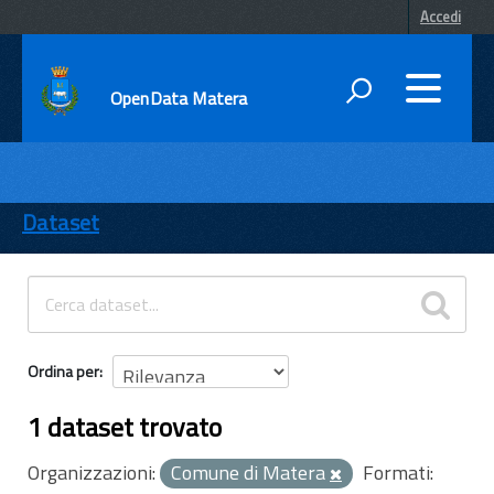
Accedi
OpenData Matera
DATI
ENTI
Dataset
TEMI
INFORMAZIONI
Ordina per
1 dataset trovato
Organizzazioni:
Comune di Matera
Formati: