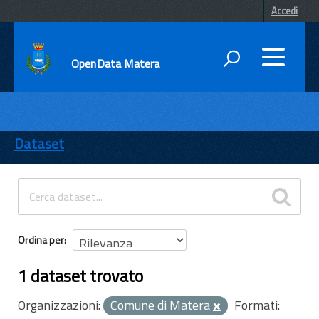
Accedi
OpenData Matera
DATI
ENTI
Dataset
TEMI
INFORMAZIONI
Ordina per
1 dataset trovato
Organizzazioni:
Comune di Matera
Formati: