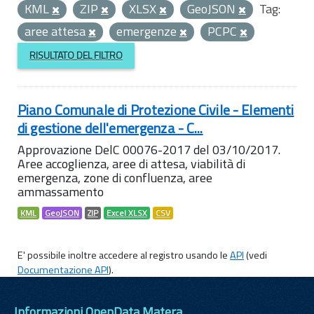
KML
ZIP
XLSX
GeoJSON
Tag:
aree attesa
emergenze
PCPC
RISULTATO DEL FILTRO
Piano Comunale di Protezione Civile - Elementi
di gestione dell'emergenza - C...
Approvazione DelC 00076-2017 del 03/10/2017.
Aree accoglienza, aree di attesa, viabilità di
emergenza, zone di confluenza, aree
ammassamento
KML
GeoJSON
ZIP
Excel XLSX
CSV
E' possibile inoltre accedere al registro usando le
API
(vedi
Documentazione API
).
Informazioni OpenData Matera