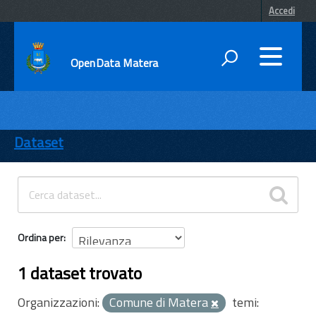
Accedi
OpenData Matera
DATI
ENTI
Dataset
TEMI
INFORMAZIONI
Ordina per
1 dataset trovato
Organizzazioni:
Comune di Matera
temi: