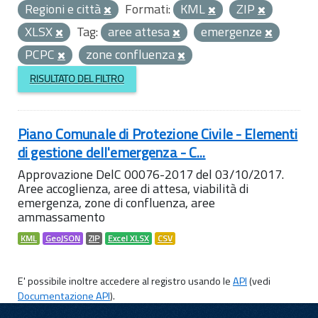
Regioni e città
Formati:
KML
ZIP
XLSX
Tag:
aree attesa
emergenze
PCPC
zone confluenza
RISULTATO DEL FILTRO
Piano Comunale di Protezione Civile - Elementi
di gestione dell'emergenza - C...
Approvazione DelC 00076-2017 del 03/10/2017.
Aree accoglienza, aree di attesa, viabilità di
emergenza, zone di confluenza, aree
ammassamento
KML
GeoJSON
ZIP
Excel XLSX
CSV
E' possibile inoltre accedere al registro usando le
API
(vedi
Documentazione API
).