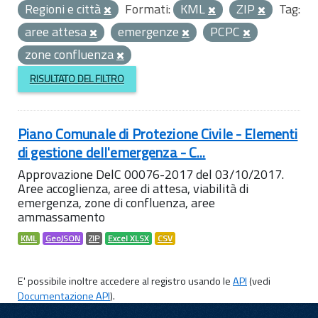
Regioni e città
Formati:
KML
ZIP
Tag:
aree attesa
emergenze
PCPC
zone confluenza
RISULTATO DEL FILTRO
Piano Comunale di Protezione Civile - Elementi
di gestione dell'emergenza - C...
Approvazione DelC 00076-2017 del 03/10/2017.
Aree accoglienza, aree di attesa, viabilità di
emergenza, zone di confluenza, aree
ammassamento
KML
GeoJSON
ZIP
Excel XLSX
CSV
E' possibile inoltre accedere al registro usando le
API
(vedi
Documentazione API
).