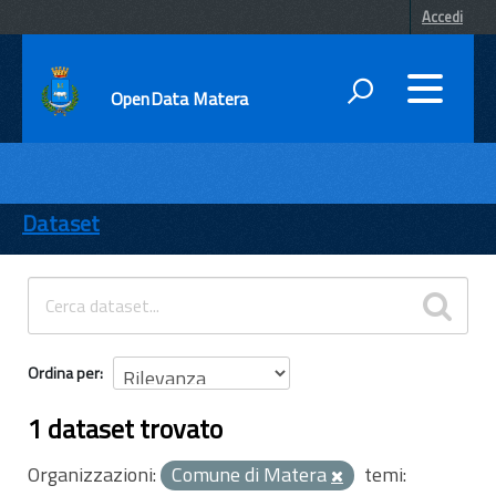
Accedi
OpenData Matera
DATI
ENTI
Dataset
TEMI
INFORMAZIONI
Ordina per
1 dataset trovato
Organizzazioni:
Comune di Matera
temi: