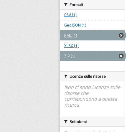
Formati
CSV (1)
GeoJSON (1)
KML (1)
XLSX (1)
ZIP (1)
Licenze sulle risorse
Non ci sono Licenze sulle
risorse che
corrispondono a questa
ricerca
Sottotemi