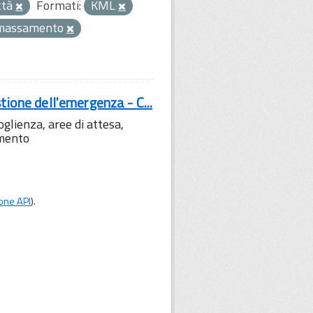
ttà
Formati:
KML
massamento
tione dell'emergenza - C...
lienza, aree di attesa,
amento
one API
).