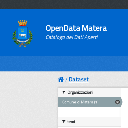
OpenData Matera
Catalogo dei Dati Aperti
Dataset
Organizzazioni
Comune di Matera (1)
temi