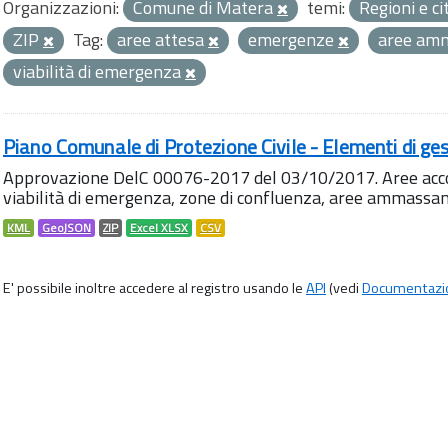
Organizzazioni:
Comune di Matera
temi:
Regioni e ci
ZIP
Tag:
aree attesa
emergenze
aree am
viabilità di emergenza
Piano Comunale di Protezione Civile - Elementi di ges
Approvazione DelC 00076-2017 del 03/10/2017. Aree accog
viabilità di emergenza, zone di confluenza, aree ammass
KML
GeoJSON
ZIP
Excel XLSX
CSV
E' possibile inoltre accedere al registro usando le
API
(vedi
Documentazi