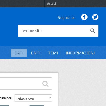
Accedi
Facebook
Twi
Seguici su
cerca nel sito
DATI
ENTI
TEMI
INFORMAZIONI
dina per