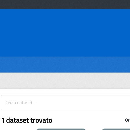
1 dataset trovato
Or