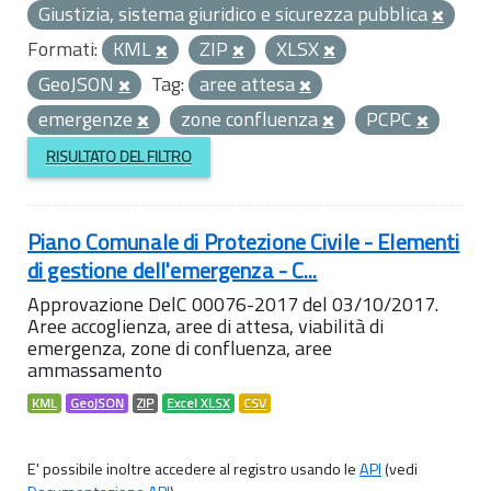
Giustizia, sistema giuridico e sicurezza pubblica
Formati:
KML
ZIP
XLSX
GeoJSON
Tag:
aree attesa
emergenze
zone confluenza
PCPC
RISULTATO DEL FILTRO
Piano Comunale di Protezione Civile - Elementi
di gestione dell'emergenza - C...
Approvazione DelC 00076-2017 del 03/10/2017.
Aree accoglienza, aree di attesa, viabilità di
emergenza, zone di confluenza, aree
ammassamento
KML
GeoJSON
ZIP
Excel XLSX
CSV
E' possibile inoltre accedere al registro usando le
API
(vedi