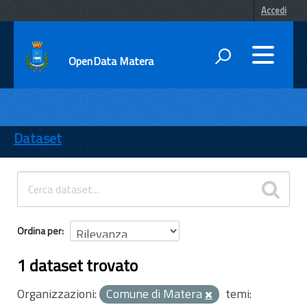
Accedi
OpenData Matera
DATI
ENTI
Dataset
TEMI
INFORMAZIONI
Ordina per
1 dataset trovato
Organizzazioni:
Comune di Matera
temi: