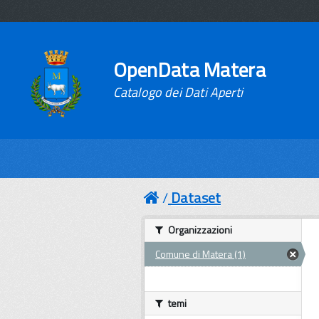
OpenData Matera
Catalogo dei Dati Aperti
Dataset
Organizzazioni
Comune di Matera (1)
temi