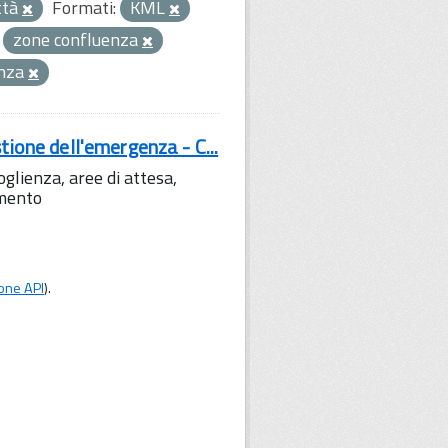
ttà
Formati:
KML
zone confluenza
enza
tione dell'emergenza - C...
lienza, aree di attesa,
amento
one API
).