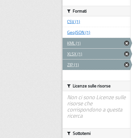
Formati
CSV (1)
GeoJSON (1)
KML (1)
XLSX (1)
ZIP (1)
Licenze sulle risorse
Non ci sono Licenze sulle
risorse che
corrispondono a questa
ricerca
Sottotemi