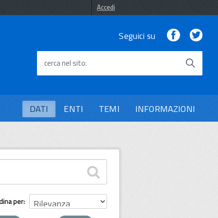
Accedi
Facebook
Twi
Seguici su
cerca nel sito
DATI
ENTI
TEMI
INFORMAZIONI
dina per