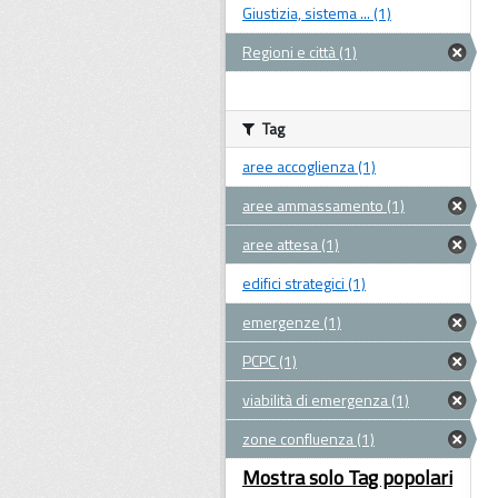
Giustizia, sistema ... (1)
Regioni e città (1)
Tag
aree accoglienza (1)
aree ammassamento (1)
aree attesa (1)
edifici strategici (1)
emergenze (1)
PCPC (1)
viabilità di emergenza (1)
zone confluenza (1)
Mostra solo Tag popolari