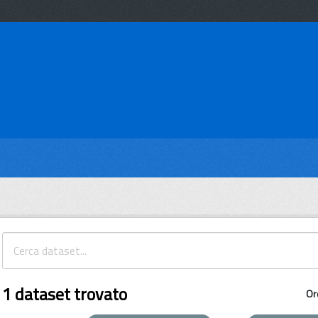
1 dataset trovato
Or