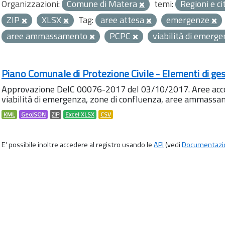
Organizzazioni:
Comune di Matera
temi:
Regioni e ci
ZIP
XLSX
Tag:
aree attesa
emergenze
aree ammassamento
PCPC
viabilità di emerg
Piano Comunale di Protezione Civile - Elementi di ges
Approvazione DelC 00076-2017 del 03/10/2017. Aree accog
viabilità di emergenza, zone di confluenza, aree ammass
KML
GeoJSON
ZIP
Excel XLSX
CSV
E' possibile inoltre accedere al registro usando le
API
(vedi
Documentazi