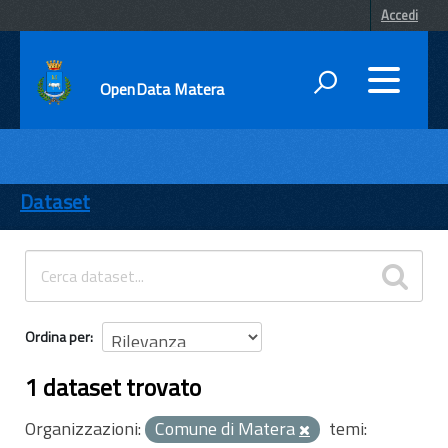
Accedi
OpenData Matera
DATI
ENTI
Dataset
TEMI
INFORMAZIONI
Ordina per
1 dataset trovato
Organizzazioni:
Comune di Matera
temi: