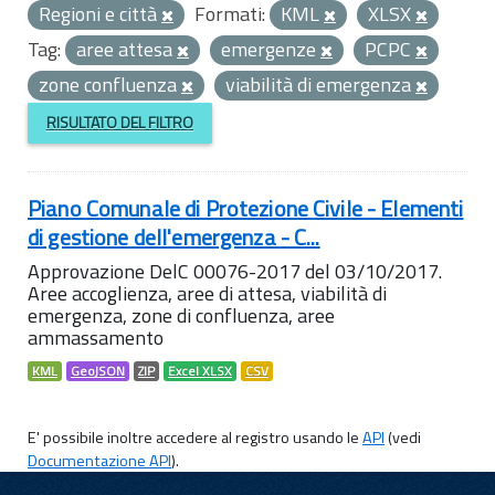
Regioni e città
Formati:
KML
XLSX
Tag:
aree attesa
emergenze
PCPC
zone confluenza
viabilità di emergenza
RISULTATO DEL FILTRO
Piano Comunale di Protezione Civile - Elementi
di gestione dell'emergenza - C...
Approvazione DelC 00076-2017 del 03/10/2017.
Aree accoglienza, aree di attesa, viabilità di
emergenza, zone di confluenza, aree
ammassamento
KML
GeoJSON
ZIP
Excel XLSX
CSV
E' possibile inoltre accedere al registro usando le
API
(vedi
Documentazione API
).