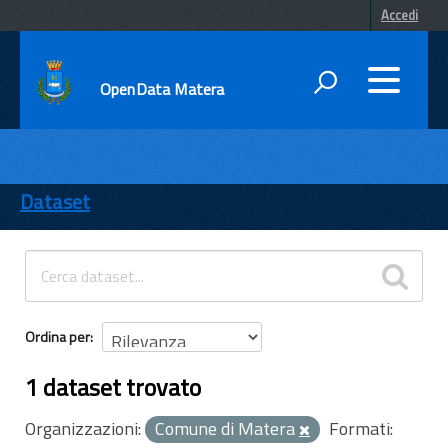
Accedi
OpenData Matera
DATI
ENTI
Dataset
TEMI
INFORMAZIONI
Ordina per
1 dataset trovato
Organizzazioni:
Comune di Matera
Formati: