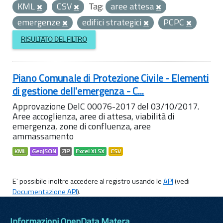
KML
CSV
Tag:
aree attesa
emergenze
edifici strategici
PCPC
RISULTATO DEL FILTRO
Piano Comunale di Protezione Civile - Elementi
di gestione dell'emergenza - C...
Approvazione DelC 00076-2017 del 03/10/2017.
Aree accoglienza, aree di attesa, viabilità di
emergenza, zone di confluenza, aree
ammassamento
KML
GeoJSON
ZIP
Excel XLSX
CSV
E' possibile inoltre accedere al registro usando le
API
(vedi
Documentazione API
).
Informazioni OpenData Matera