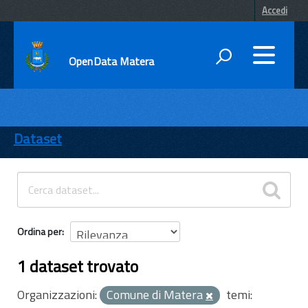
Accedi
OpenData Matera
DATI
ENTI
Dataset
TEMI
INFORMAZIONI
Ordina per
1 dataset trovato
Organizzazioni:
Comune di Matera
temi: