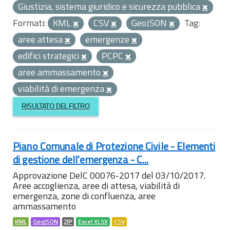
Giustizia, sistema giuridico e sicurezza pubblica
Formati:
KML
CSV
GeoJSON
Tag:
aree attesa
emergenze
edifici strategici
PCPC
aree ammassamento
viabilità di emergenza
RISULTATO DEL FILTRO
Piano Comunale di Protezione Civile - Elementi
di gestione dell'emergenza - C...
Approvazione DelC 00076-2017 del 03/10/2017.
Aree accoglienza, aree di attesa, viabilità di
emergenza, zone di confluenza, aree
ammassamento
KML
GeoJSON
ZIP
Excel XLSX
CSV