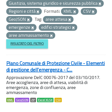
Giustizia, sistema giuridico e sicurezza pubblica
Regioni e città
Formati:
KML
CSV
GeoJSON
Tag:
aree attesa
emergenze
edifici strategici
aree ammassamento
RISULTATO DEL FILTRO
Piano Comunale di Protezione Civile - Elementi
di gestione dell'emergenza - C...
Approvazione DelC 00076-2017 del 03/10/2017.
Aree accoglienza, aree di attesa, viabilità di
emergenza, zone di confluenza, aree
ammassamento
KML
GeoJSON
ZIP
Excel XLSX
CSV