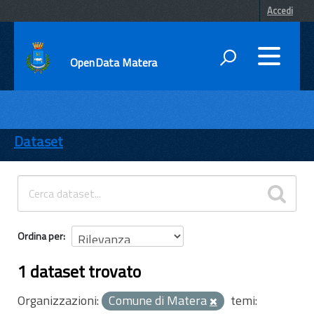
Accedi
OpenData Matera
DATI
ENTI
Dataset
TEMI
INFORMAZIONI
Ordina per
1 dataset trovato
Organizzazioni:
Comune di Matera
temi: