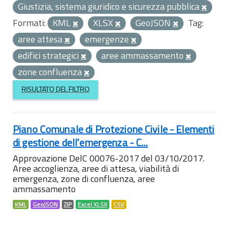
Giustizia, sistema giuridico e sicurezza pubblica
Formati:
KML
XLSX
GeoJSON
Tag:
aree attesa
emergenze
edifici strategici
aree ammassamento
zone confluenza
RISULTATO DEL FILTRO
Piano Comunale di Protezione Civile - Elementi
di gestione dell'emergenza - C...
Approvazione DelC 00076-2017 del 03/10/2017.
Aree accoglienza, aree di attesa, viabilità di
emergenza, zone di confluenza, aree
ammassamento
KML
GeoJSON
ZIP
Excel XLSX
CSV