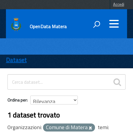
Accedi
OpenData Matera
DATI
ENTI
Dataset
TEMI
INFORMAZIONI
Ordina per
1 dataset trovato
Organizzazioni:
Comune di Matera
temi: