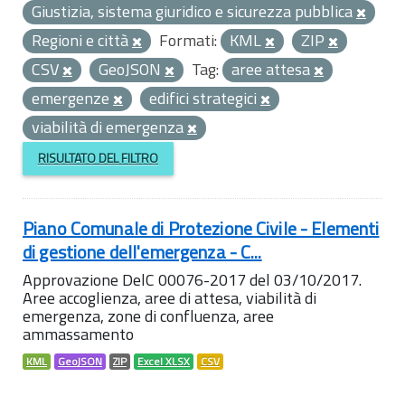
Giustizia, sistema giuridico e sicurezza pubblica
Regioni e città
Formati:
KML
ZIP
CSV
GeoJSON
Tag:
aree attesa
emergenze
edifici strategici
viabilità di emergenza
RISULTATO DEL FILTRO
Piano Comunale di Protezione Civile - Elementi
di gestione dell'emergenza - C...
Approvazione DelC 00076-2017 del 03/10/2017.
Aree accoglienza, aree di attesa, viabilità di
emergenza, zone di confluenza, aree
ammassamento
KML
GeoJSON
ZIP
Excel XLSX
CSV