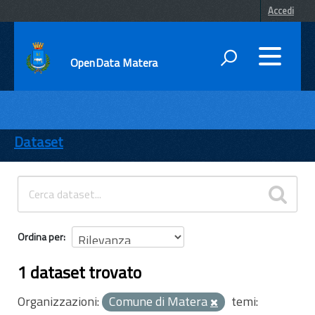
Accedi
OpenData Matera
DATI
ENTI
Dataset
TEMI
INFORMAZIONI
Ordina per
1 dataset trovato
Organizzazioni:
Comune di Matera
temi: