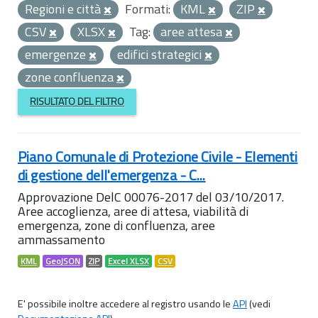
Regioni e città
Formati:
KML
ZIP
CSV
XLSX
Tag:
aree attesa
emergenze
edifici strategici
zone confluenza
RISULTATO DEL FILTRO
Piano Comunale di Protezione Civile - Elementi
di gestione dell'emergenza - C...
Approvazione DelC 00076-2017 del 03/10/2017.
Aree accoglienza, aree di attesa, viabilità di
emergenza, zone di confluenza, aree
ammassamento
KML
GeoJSON
ZIP
Excel XLSX
CSV
E' possibile inoltre accedere al registro usando le
API
(vedi