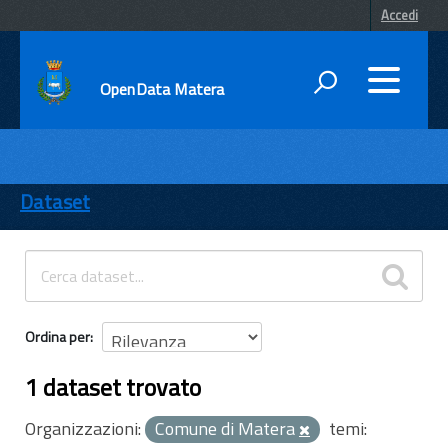
Accedi
OpenData Matera
DATI
ENTI
Dataset
TEMI
INFORMAZIONI
Ordina per
1 dataset trovato
Organizzazioni:
Comune di Matera
temi: