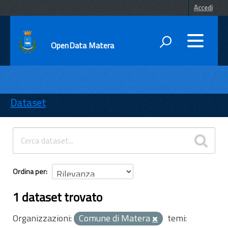
Accedi
OpenData Matera
DATI
ENTI
Dataset
TEMI
INFORMAZIONI
Ordina per
1 dataset trovato
Organizzazioni:
Comune di Matera
temi: