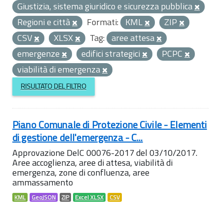
Giustizia, sistema giuridico e sicurezza pubblica
Regioni e città
Formati:
KML
ZIP
CSV
XLSX
Tag:
aree attesa
emergenze
edifici strategici
PCPC
viabilità di emergenza
RISULTATO DEL FILTRO
Piano Comunale di Protezione Civile - Elementi
di gestione dell'emergenza - C...
Approvazione DelC 00076-2017 del 03/10/2017.
Aree accoglienza, aree di attesa, viabilità di
emergenza, zone di confluenza, aree
ammassamento
KML
GeoJSON
ZIP
Excel XLSX
CSV