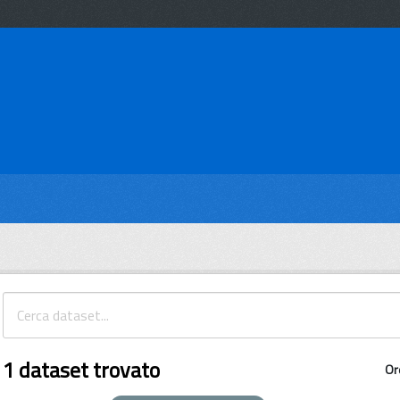
1 dataset trovato
Or