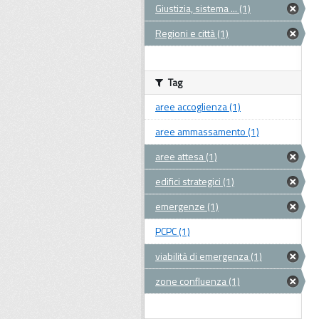
Giustizia, sistema ... (1)
Regioni e città (1)
Tag
aree accoglienza (1)
aree ammassamento (1)
aree attesa (1)
edifici strategici (1)
emergenze (1)
PCPC (1)
viabilità di emergenza (1)
zone confluenza (1)