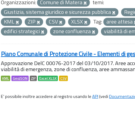
Organizzazioni:
Comune di Matera
temi:
Giustizia, sistema giuridico e sicurezza pubblica
Regi
KML
ZIP
CSV
XLSX
Tag:
aree attesa
edifici strategici
zone confluenza
viabilità di 
Piano Comunale di Protezione Civile - Elementi di ges
Approvazione DelC 00076-2017 del 03/10/2017. Aree accog
viabilità di emergenza, zone di confluenza, aree ammass
KML
GeoJSON
ZIP
Excel XLSX
CSV
E' possibile inoltre accedere al registro usando le
API
(vedi
Documentazi