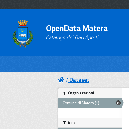
OpenData Matera
Catalogo dei Dati Aperti
Dataset
Organizzazioni
Comune di Matera (1)
temi