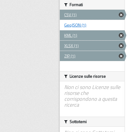
Formati
CSV (1)
GeoJSON (1)
KML (1)
XLSX (1)
ZIP (1)
Licenze sulle risorse
Non ci sono Licenze sulle
risorse che
corrispondono a questa
ricerca
Sottotemi