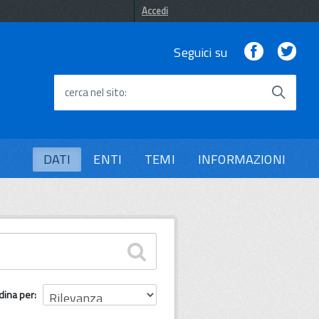
Accedi
Facebook
Twi
Seguici su
cerca nel sito
DATI
ENTI
TEMI
INFORMAZIONI
dina per