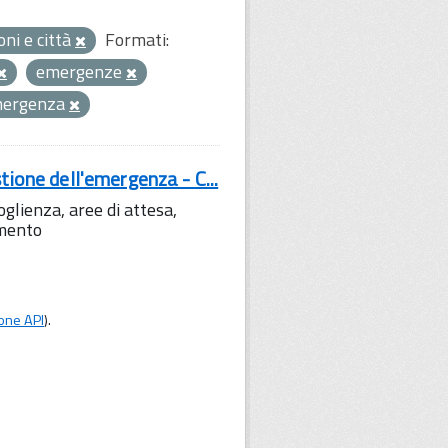
oni e città
Formati:
emergenze
emergenza
tione dell'emergenza - C...
lienza, aree di attesa,
amento
one API
).