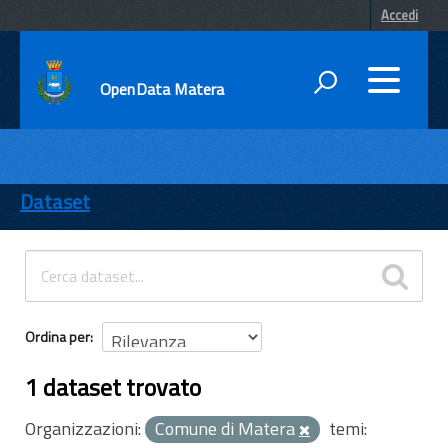
Accedi
OpenData Matera
DATI
ENTI
Dataset
TEMI
INFORMAZIONI
Ordina per
1 dataset trovato
Organizzazioni:
Comune di Matera
temi: