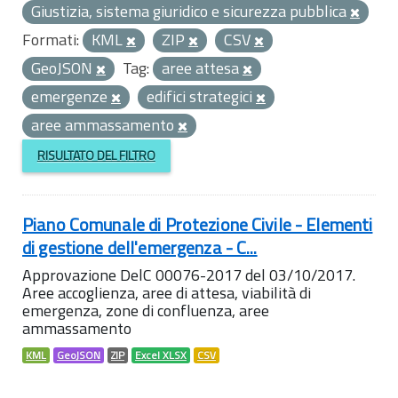
Giustizia, sistema giuridico e sicurezza pubblica
Formati:
KML
ZIP
CSV
GeoJSON
Tag:
aree attesa
emergenze
edifici strategici
aree ammassamento
RISULTATO DEL FILTRO
Piano Comunale di Protezione Civile - Elementi
di gestione dell'emergenza - C...
Approvazione DelC 00076-2017 del 03/10/2017.
Aree accoglienza, aree di attesa, viabilità di
emergenza, zone di confluenza, aree
ammassamento
KML
GeoJSON
ZIP
Excel XLSX
CSV