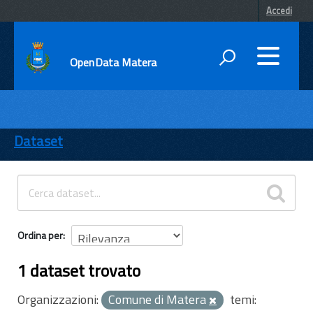
Accedi
OpenData Matera
DATI
ENTI
Dataset
TEMI
INFORMAZIONI
Ordina per
1 dataset trovato
Organizzazioni:
Comune di Matera
temi: