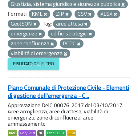
Giustizia, sistema giuridico e sicurezza pubblica
Formati:
KML
ZIP
CSV
XLSX
GeoJSON
Tag:
aree attesa
emergenze
edifici strategici
zone confluenza
PCPC
viabilità di emergenza
RISULTATO DEL FILTRO
Piano Comunale di Protezione Civile - Elementi
di gestione dell'emergenza - C...
Approvazione DelC 00076-2017 del 03/10/2017.
Aree accoglienza, aree di attesa, viabilità di
emergenza, zone di confluenza, aree
ammassamento
KML
GeoJSON
ZIP
Excel XLSX
CSV