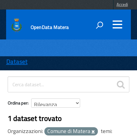
Accedi
OpenData Matera
DATI
ENTI
Dataset
TEMI
INFORMAZIONI
Ordina per
1 dataset trovato
Organizzazioni:
Comune di Matera
temi: