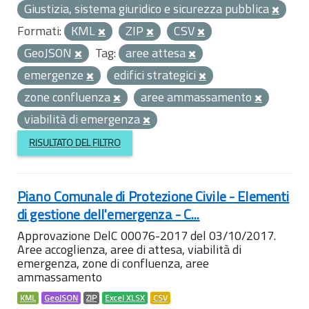
Giustizia, sistema giuridico e sicurezza pubblica
Formati:
KML
ZIP
CSV
GeoJSON
Tag:
aree attesa
emergenze
edifici strategici
zone confluenza
aree ammassamento
viabilità di emergenza
RISULTATO DEL FILTRO
Piano Comunale di Protezione Civile - Elementi
di gestione dell'emergenza - C...
Approvazione DelC 00076-2017 del 03/10/2017.
Aree accoglienza, aree di attesa, viabilità di
emergenza, zone di confluenza, aree
ammassamento
KML
GeoJSON
ZIP
Excel XLSX
CSV