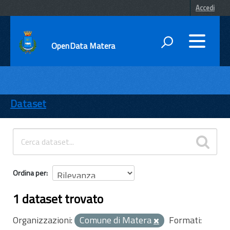
Accedi
OpenData Matera
DATI
ENTI
Dataset
TEMI
INFORMAZIONI
Ordina per
1 dataset trovato
Organizzazioni:
Comune di Matera
Formati: