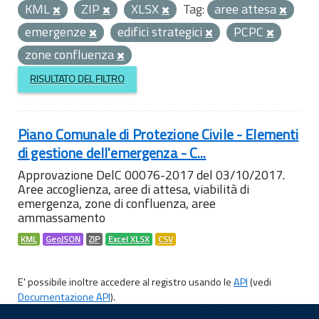
KML
ZIP
XLSX
Tag:
aree attesa
emergenze
edifici strategici
PCPC
zone confluenza
RISULTATO DEL FILTRO
Piano Comunale di Protezione Civile - Elementi
di gestione dell'emergenza - C...
Approvazione DelC 00076-2017 del 03/10/2017.
Aree accoglienza, aree di attesa, viabilità di
emergenza, zone di confluenza, aree
ammassamento
KML
GeoJSON
ZIP
Excel XLSX
CSV
E' possibile inoltre accedere al registro usando le
API
(vedi
Documentazione API
).