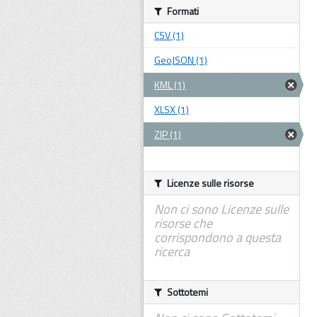
Formati
CSV (1)
GeoJSON (1)
KML (1)
XLSX (1)
ZIP (1)
Licenze sulle risorse
Non ci sono Licenze sulle
risorse che
corrispondono a questa
ricerca
Sottotemi