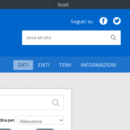
Accedi
Facebook
Twi
Seguici su
cerca nel sito
DATI
ENTI
TEMI
INFORMAZIONI
dina per