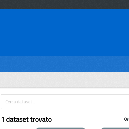
1 dataset trovato
Or