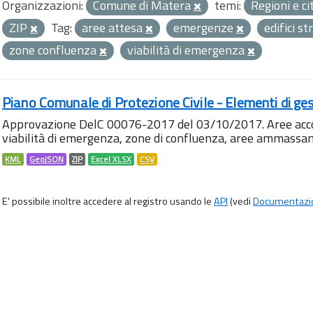
Organizzazioni:
Comune di Matera
temi:
Regioni e ci
ZIP
Tag:
aree attesa
emergenze
edifici st
zone confluenza
viabilità di emergenza
Piano Comunale di Protezione Civile - Elementi di ges
Approvazione DelC 00076-2017 del 03/10/2017. Aree accog
viabilità di emergenza, zone di confluenza, aree ammass
KML
GeoJSON
ZIP
Excel XLSX
CSV
E' possibile inoltre accedere al registro usando le
API
(vedi
Documentazi