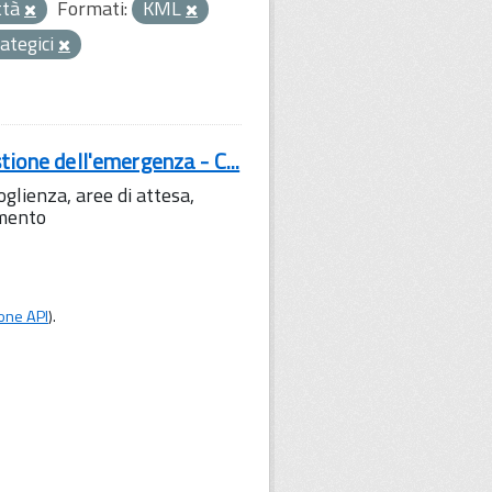
ttà
Formati:
KML
rategici
tione dell'emergenza - C...
lienza, aree di attesa,
amento
one API
).