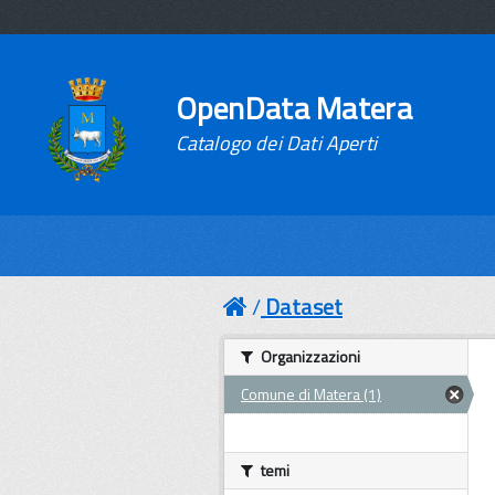
OpenData Matera
Catalogo dei Dati Aperti
Dataset
Organizzazioni
Comune di Matera (1)
temi