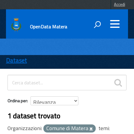
Accedi
OpenData Matera
DATI
ENTI
Dataset
TEMI
INFORMAZIONI
Ordina per
1 dataset trovato
Organizzazioni:
Comune di Matera
temi: