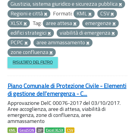
Giustizia, sistema giuridico e sicurezza pubblica
Regioni e città
Formati:
KML
CSV
XLSX
Tag:
aree attesa
emergenze
edifici strategici
viabilità di emergenza
PCPC
aree ammassamento
zone confluenza
RISULTATO DEL FILTRO
Piano Comunale di Protezione Civile - Elementi
di gestione dell'emergenza - C...
Approvazione DelC 00076-2017 del 03/10/2017.
Aree accoglienza, aree di attesa, viabilità di
emergenza, zone di confluenza, aree
ammassamento
KML
GeoJSON
ZIP
Excel XLSX
CSV