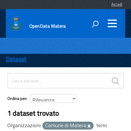
Accedi
OpenData Matera
DATI
ENTI
Dataset
TEMI
INFORMAZIONI
Ordina per
1 dataset trovato
Organizzazioni:
Comune di Matera
temi: