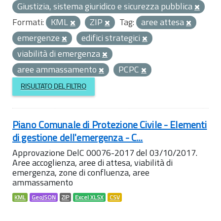
Giustizia, sistema giuridico e sicurezza pubblica
Formati:
KML
ZIP
Tag:
aree attesa
emergenze
edifici strategici
viabilità di emergenza
aree ammassamento
PCPC
RISULTATO DEL FILTRO
Piano Comunale di Protezione Civile - Elementi
di gestione dell'emergenza - C...
Approvazione DelC 00076-2017 del 03/10/2017.
Aree accoglienza, aree di attesa, viabilità di
emergenza, zone di confluenza, aree
ammassamento
KML
GeoJSON
ZIP
Excel XLSX
CSV