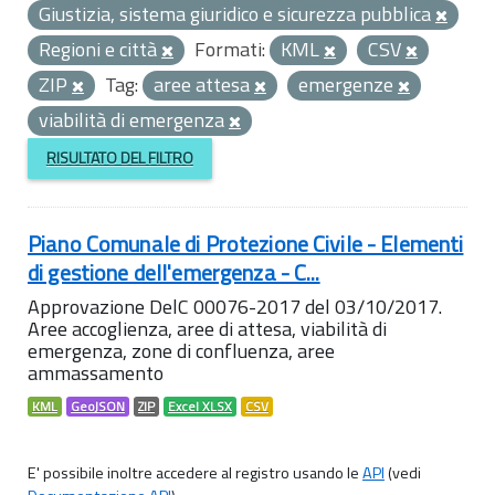
Giustizia, sistema giuridico e sicurezza pubblica
Regioni e città
Formati:
KML
CSV
ZIP
Tag:
aree attesa
emergenze
viabilità di emergenza
RISULTATO DEL FILTRO
Piano Comunale di Protezione Civile - Elementi
di gestione dell'emergenza - C...
Approvazione DelC 00076-2017 del 03/10/2017.
Aree accoglienza, aree di attesa, viabilità di
emergenza, zone di confluenza, aree
ammassamento
KML
GeoJSON
ZIP
Excel XLSX
CSV
E' possibile inoltre accedere al registro usando le
API
(vedi