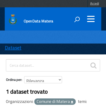
Accedi
OpenData Matera
DATI
ENTI
Dataset
TEMI
INFORMAZIONI
Ordina per
1 dataset trovato
Organizzazioni:
Comune di Matera
temi: