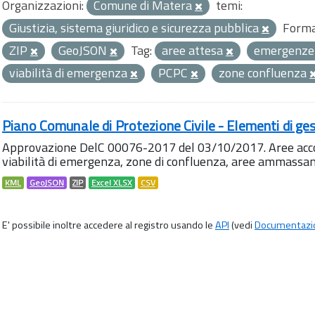
Organizzazioni:
Comune di Matera
temi:
Giustizia, sistema giuridico e sicurezza pubblica
Forma
ZIP
GeoJSON
Tag:
aree attesa
emergenz
viabilità di emergenza
PCPC
zone confluenza
Piano Comunale di Protezione Civile - Elementi di ges
Approvazione DelC 00076-2017 del 03/10/2017. Aree accog
viabilità di emergenza, zone di confluenza, aree ammass
KML
GeoJSON
ZIP
Excel XLSX
CSV
E' possibile inoltre accedere al registro usando le
API
(vedi
Documentazi