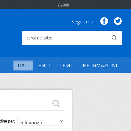
Accedi
Facebook
Twi
Seguici su
cerca nel sito
DATI
ENTI
TEMI
INFORMAZIONI
dina per