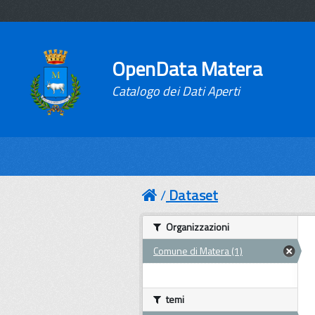
OpenData Matera
Catalogo dei Dati Aperti
Dataset
Organizzazioni
Comune di Matera (1)
temi