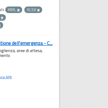
ti:
KML
XLSX
e
tione dell'emergenza - C...
lienza, aree di attesa,
amento
one API
).