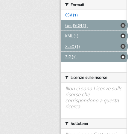
Formati
CSV (1)
GeoJSON (1)
KML (1)
XLSX (1)
ZIP (1)
Licenze sulle risorse
Non ci sono Licenze sulle
risorse che
corrispondono a questa
ricerca
Sottotemi