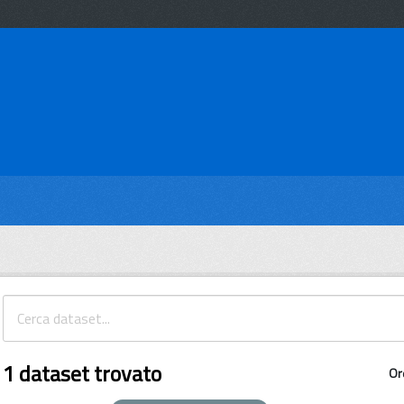
1 dataset trovato
Or