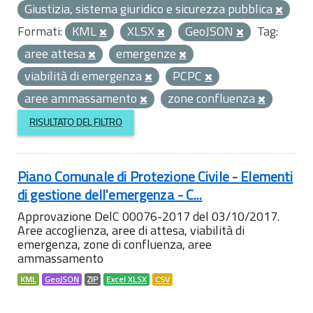
Giustizia, sistema giuridico e sicurezza pubblica
Formati:
KML
XLSX
GeoJSON
Tag:
aree attesa
emergenze
viabilità di emergenza
PCPC
aree ammassamento
zone confluenza
RISULTATO DEL FILTRO
Piano Comunale di Protezione Civile - Elementi
di gestione dell'emergenza - C...
Approvazione DelC 00076-2017 del 03/10/2017.
Aree accoglienza, aree di attesa, viabilità di
emergenza, zone di confluenza, aree
ammassamento
KML
GeoJSON
ZIP
Excel XLSX
CSV