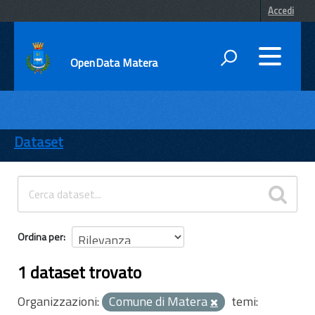
Accedi
OpenData Matera
DATI
ENTI
Dataset
TEMI
INFORMAZIONI
Ordina per
1 dataset trovato
Organizzazioni:
Comune di Matera
temi: