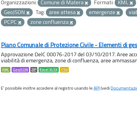
Organizzazioni:
Comune di Matera
Formati:
KML
GeoJSON
Tag:
aree attesa
emergenze
via
PCPC
zone confluenza
Piano Comunale di Protezione Civile - Elementi di ges
Approvazione DelC 00076-2017 del 03/10/2017. Aree accog
viabilità di emergenza, zone di confluenza, aree ammass
KML
GeoJSON
ZIP
Excel XLSX
CSV
E' possibile inoltre accedere al registro usando le
API
(vedi
Documentazi