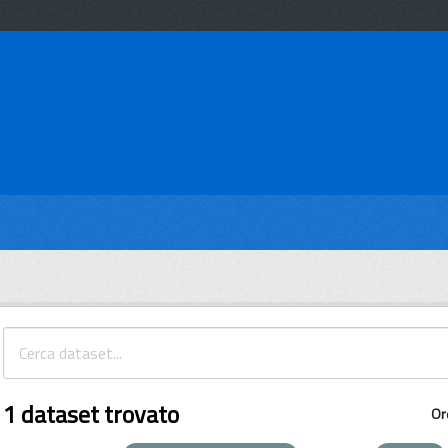
1 dataset trovato
Or