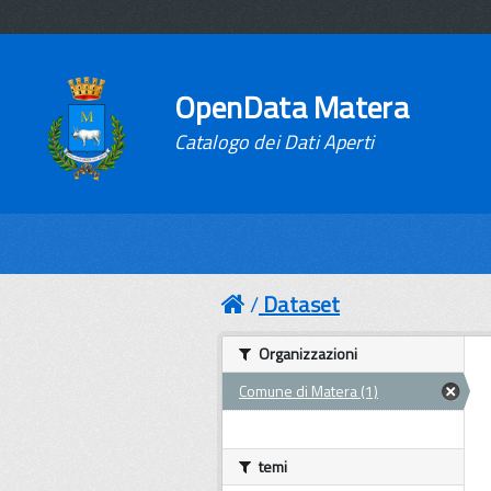
OpenData Matera
Catalogo dei Dati Aperti
Dataset
Organizzazioni
Comune di Matera (1)
temi