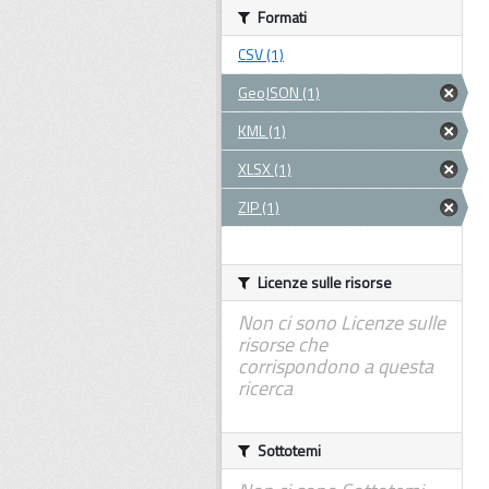
Formati
CSV (1)
GeoJSON (1)
KML (1)
XLSX (1)
ZIP (1)
Licenze sulle risorse
Non ci sono Licenze sulle
risorse che
corrispondono a questa
ricerca
Sottotemi