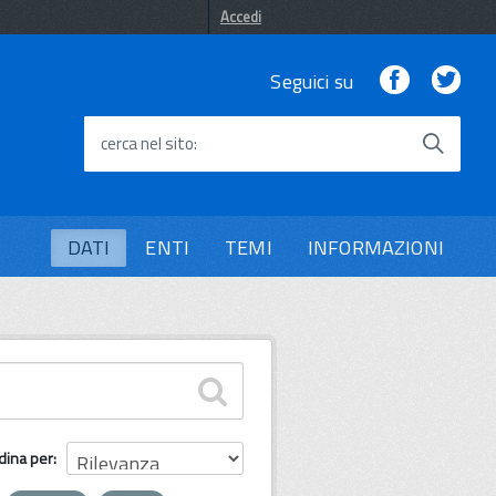
Accedi
Facebook
Twi
Seguici su
cerca nel sito
DATI
ENTI
TEMI
INFORMAZIONI
dina per