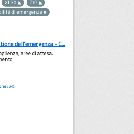
XLSX
ZIP
bilità di emergenza
tione dell'emergenza - C...
lienza, aree di attesa,
amento
one API
).