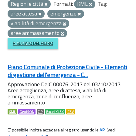
Regioni e città
Formati:
KML
Tag:
aree attesa
emergenze
viabilità di emergenza
aree ammassamento
RISULTATO DEL FILTRO
Piano Comunale di Protezione Civile - Elementi
di gestione dell'emergenza - C...
Approvazione DelC 00076-2017 del 03/10/2017.
Aree accoglienza, aree di attesa, viabilità di
emergenza, zone di confluenza, aree
ammassamento
KML
GeoJSON
ZIP
Excel XLSX
CSV
E' possibile inoltre accedere al registro usando le
API
(vedi