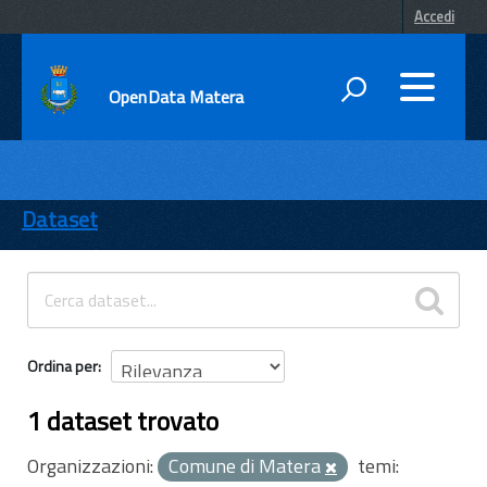
Accedi
OpenData Matera
DATI
ENTI
Dataset
TEMI
INFORMAZIONI
Ordina per
1 dataset trovato
Organizzazioni:
Comune di Matera
temi: