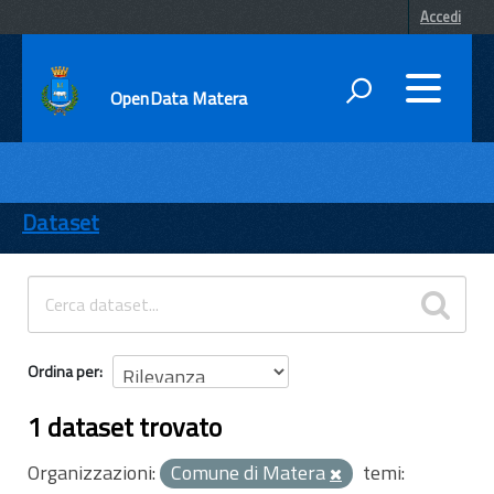
Accedi
OpenData Matera
DATI
ENTI
Dataset
TEMI
INFORMAZIONI
Ordina per
1 dataset trovato
Organizzazioni:
Comune di Matera
temi: