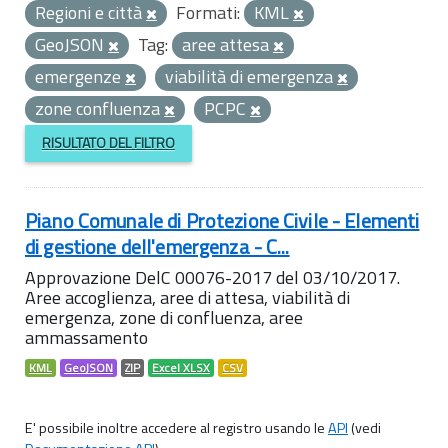
Regioni e città
Formati:
KML
GeoJSON
Tag:
aree attesa
emergenze
viabilità di emergenza
zone confluenza
PCPC
RISULTATO DEL FILTRO
Piano Comunale di Protezione Civile - Elementi
di gestione dell'emergenza - C...
Approvazione DelC 00076-2017 del 03/10/2017.
Aree accoglienza, aree di attesa, viabilità di
emergenza, zone di confluenza, aree
ammassamento
KML
GeoJSON
ZIP
Excel XLSX
CSV
E' possibile inoltre accedere al registro usando le
API
(vedi