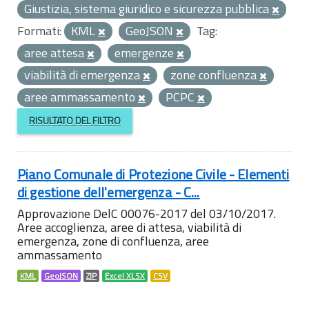
Giustizia, sistema giuridico e sicurezza pubblica
Formati:
KML
GeoJSON
Tag:
aree attesa
emergenze
viabilità di emergenza
zone confluenza
aree ammassamento
PCPC
RISULTATO DEL FILTRO
Piano Comunale di Protezione Civile - Elementi
di gestione dell'emergenza - C...
Approvazione DelC 00076-2017 del 03/10/2017.
Aree accoglienza, aree di attesa, viabilità di
emergenza, zone di confluenza, aree
ammassamento
KML
GeoJSON
ZIP
Excel XLSX
CSV