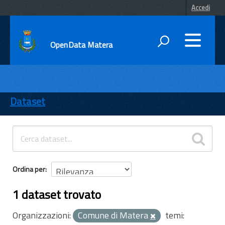
Accedi
OpenData Matera
DATI
ENTI
Dataset
TEMI
INFORMAZIONI
Ordina per
1 dataset trovato
Organizzazioni:
Comune di Matera
temi: