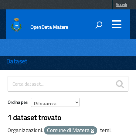
Accedi
OpenData Matera
DATI
ENTI
Dataset
TEMI
INFORMAZIONI
Ordina per
1 dataset trovato
Organizzazioni:
Comune di Matera
temi: