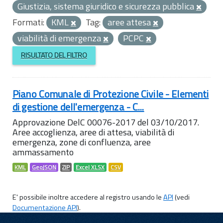
Giustizia, sistema giuridico e sicurezza pubblica
Formati:
KML
Tag:
aree attesa
viabilità di emergenza
PCPC
RISULTATO DEL FILTRO
Piano Comunale di Protezione Civile - Elementi
di gestione dell'emergenza - C...
Approvazione DelC 00076-2017 del 03/10/2017.
Aree accoglienza, aree di attesa, viabilità di
emergenza, zone di confluenza, aree
ammassamento
KML
GeoJSON
ZIP
Excel XLSX
CSV
E' possibile inoltre accedere al registro usando le
API
(vedi
Documentazione API
).