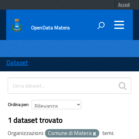
Accedi
OpenData Matera
DATI
ENTI
Dataset
TEMI
INFORMAZIONI
Ordina per
1 dataset trovato
Organizzazioni:
Comune di Matera
temi: