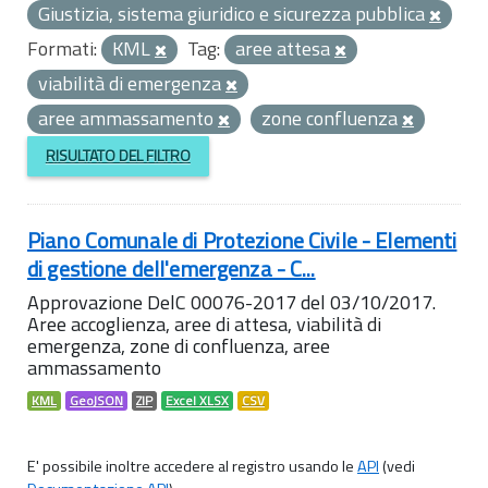
Giustizia, sistema giuridico e sicurezza pubblica
Formati:
KML
Tag:
aree attesa
viabilità di emergenza
aree ammassamento
zone confluenza
RISULTATO DEL FILTRO
Piano Comunale di Protezione Civile - Elementi
di gestione dell'emergenza - C...
Approvazione DelC 00076-2017 del 03/10/2017.
Aree accoglienza, aree di attesa, viabilità di
emergenza, zone di confluenza, aree
ammassamento
KML
GeoJSON
ZIP
Excel XLSX
CSV
E' possibile inoltre accedere al registro usando le
API
(vedi