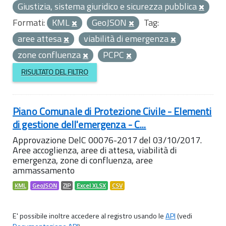
Giustizia, sistema giuridico e sicurezza pubblica
Formati:
KML
GeoJSON
Tag:
aree attesa
viabilità di emergenza
zone confluenza
PCPC
RISULTATO DEL FILTRO
Piano Comunale di Protezione Civile - Elementi
di gestione dell'emergenza - C...
Approvazione DelC 00076-2017 del 03/10/2017.
Aree accoglienza, aree di attesa, viabilità di
emergenza, zone di confluenza, aree
ammassamento
KML
GeoJSON
ZIP
Excel XLSX
CSV
E' possibile inoltre accedere al registro usando le
API
(vedi