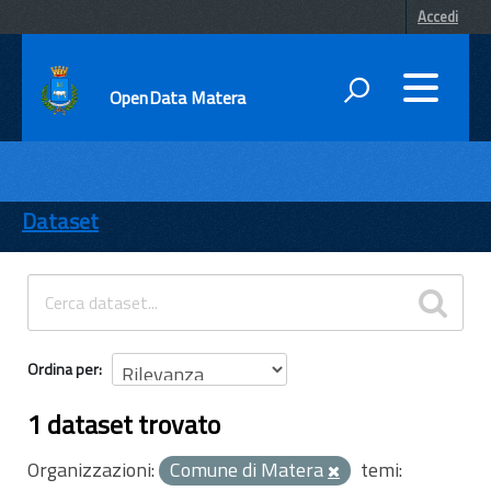
Accedi
OpenData Matera
DATI
ENTI
Dataset
TEMI
INFORMAZIONI
Ordina per
1 dataset trovato
Organizzazioni:
Comune di Matera
temi: