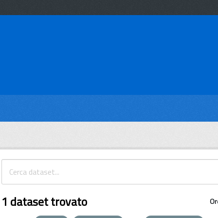
1 dataset trovato
Or