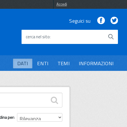
Accedi
Facebook
Twi
Seguici su
cerca nel sito
DATI
ENTI
TEMI
INFORMAZIONI
dina per