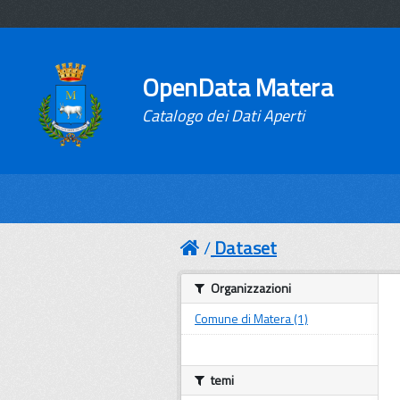
OpenData Matera
Catalogo dei Dati Aperti
Dataset
Organizzazioni
Comune di Matera (1)
temi