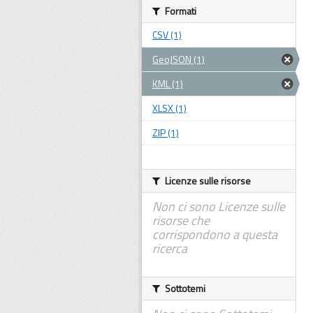
Formati
CSV (1)
GeoJSON (1)
KML (1)
XLSX (1)
ZIP (1)
Licenze sulle risorse
Non ci sono Licenze sulle
risorse che
corrispondono a questa
ricerca
Sottotemi