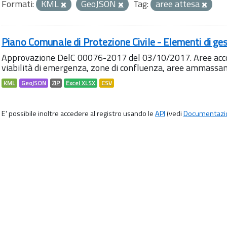
Formati:
KML
GeoJSON
Tag:
aree attesa
Piano Comunale di Protezione Civile - Elementi di ges
Approvazione DelC 00076-2017 del 03/10/2017. Aree accog
viabilità di emergenza, zone di confluenza, aree ammass
KML
GeoJSON
ZIP
Excel XLSX
CSV
E' possibile inoltre accedere al registro usando le
API
(vedi
Documentazi