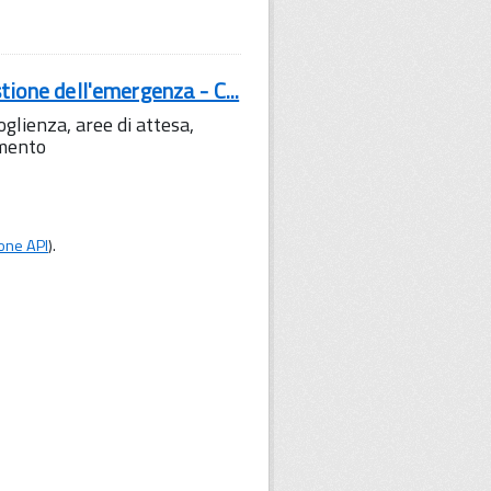
tione dell'emergenza - C...
lienza, aree di attesa,
amento
one API
).