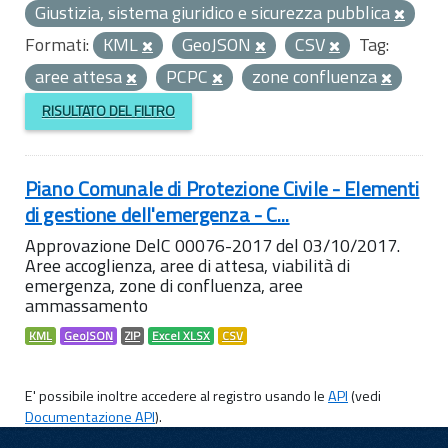
Giustizia, sistema giuridico e sicurezza pubblica
Formati:
KML
GeoJSON
CSV
Tag:
aree attesa
PCPC
zone confluenza
RISULTATO DEL FILTRO
Piano Comunale di Protezione Civile - Elementi
di gestione dell'emergenza - C...
Approvazione DelC 00076-2017 del 03/10/2017.
Aree accoglienza, aree di attesa, viabilità di
emergenza, zone di confluenza, aree
ammassamento
KML
GeoJSON
ZIP
Excel XLSX
CSV
E' possibile inoltre accedere al registro usando le
API
(vedi
Documentazione API
).