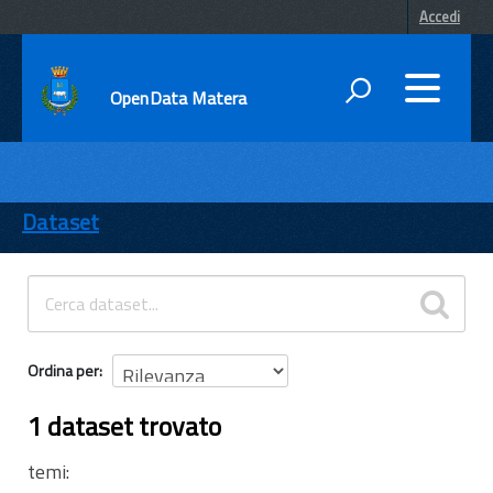
Accedi
OpenData Matera
DATI
ENTI
Dataset
TEMI
INFORMAZIONI
Ordina per
1 dataset trovato
temi: