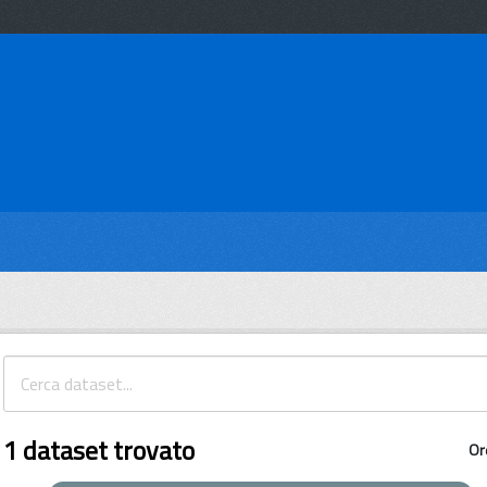
1 dataset trovato
Or