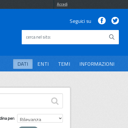
Accedi
Facebook
Twi
Seguici su
cerca nel sito
DATI
ENTI
TEMI
INFORMAZIONI
dina per