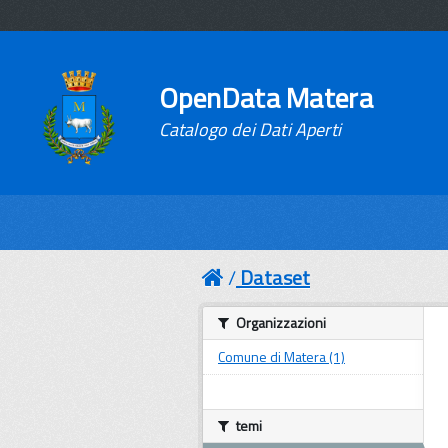
OpenData Matera
Catalogo dei Dati Aperti
Dataset
Organizzazioni
Comune di Matera (1)
temi