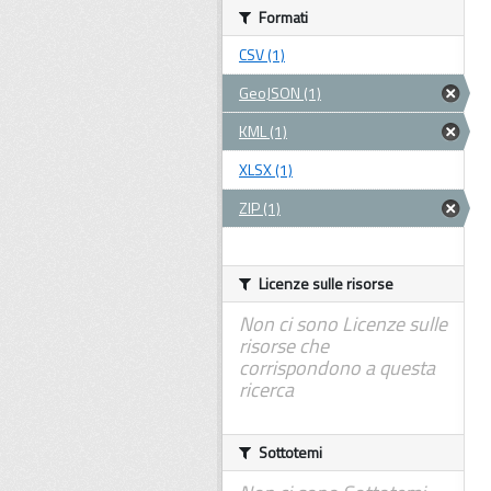
Formati
CSV (1)
GeoJSON (1)
KML (1)
XLSX (1)
ZIP (1)
Licenze sulle risorse
Non ci sono Licenze sulle
risorse che
corrispondono a questa
ricerca
Sottotemi