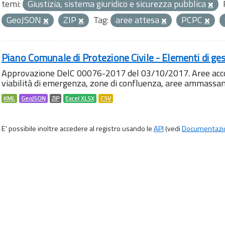
temi:
Giustizia, sistema giuridico e sicurezza pubblica
GeoJSON
ZIP
Tag:
aree attesa
PCPC
Piano Comunale di Protezione Civile - Elementi di ges
Approvazione DelC 00076-2017 del 03/10/2017. Aree accog
viabilità di emergenza, zone di confluenza, aree ammass
KML
GeoJSON
ZIP
Excel XLSX
CSV
E' possibile inoltre accedere al registro usando le
API
(vedi
Documentazi