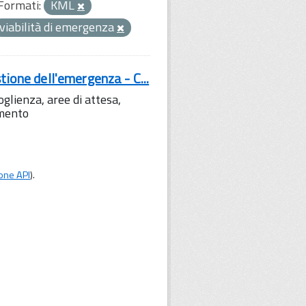
Formati:
KML
viabilità di emergenza
tione dell'emergenza - C...
lienza, aree di attesa,
amento
one API
).